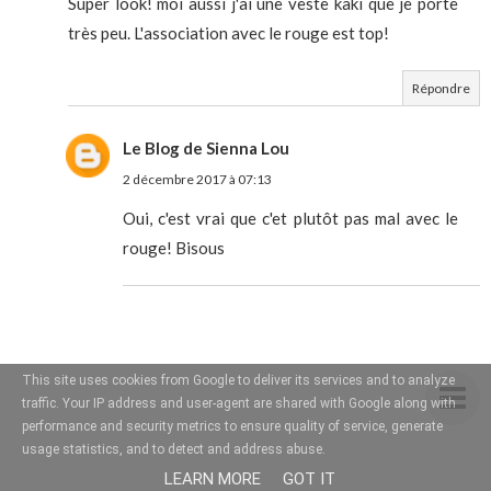
Super look! moi aussi j'ai une veste kaki que je porte
très peu. L'association avec le rouge est top!
Répondre
Le Blog de Sienna Lou
2 décembre 2017 à 07:13
Oui, c'est vrai que c'et plutôt pas mal avec le
rouge! Bisous
This site uses cookies from Google to deliver its services and to analyze
traffic. Your IP address and user-agent are shared with Google along with
performance and security metrics to ensure quality of service, generate
usage statistics, and to detect and address abuse.
LEARN MORE
GOT IT