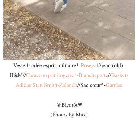
Veste brodée esprit militaire*-
Rosegal
//jean (old)-
H&M//
Caraco esprit lingerie*-Blancheporte
//
Baskets
Adidas Stan Smith-Zalando
//Sac cœur*-
Gamiss
@Bientôt❤
(Photos by Max)