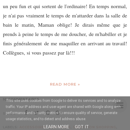
un peu fun et qui sortent de l'ordinaire! En temps normal,
je n'ai pas vraiment le temps de m'attarder dans la salle de
bain le matin, Maman oblige! Je dirais même que je
prends à peine le temps de me doucher, de m'habiller et je
finis généralement de me maquiller en arrivant au travail!
Collègues, si vous passez par là!!!
READ MORE »
10 COMMENTAIRES
This site uses cookies from Google to deliver its services and to analyze
traffic. Your IP address and user-agent are shared with Google along with
performance and security metrics to ensure quality of service, generate
SHARE:
usage statistics, and to detect and address abuse.
LEARN MORE
GOT IT
LABELS:
ACCESSOIRES
,
COIFFURES
,
SÉLECTION SHOPPING
,