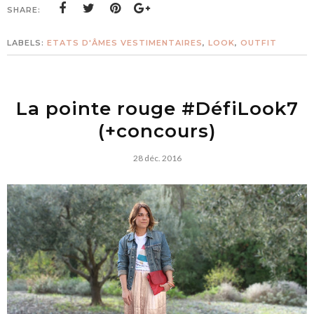
SHARE:
LABELS:
ETATS D'ÂMES VESTIMENTAIRES
,
LOOK
,
OUTFIT
La pointe rouge #DéfiLook7
(+concours)
28 déc. 2016