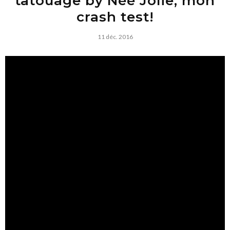
tatouage by Néé Jolie; mon
crash test!
11 déc. 2016