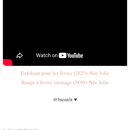
Exfoliant pour les lèvres (2€23)-Née Jolie
Rouge à lèvres tatouage (3€99)-Née Jolie
@bientôt ♥