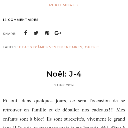
READ MORE »
14 COMMENTAIRES
SHARE:
LABELS:
ETATS D'ÂMES VESTIMENTAIRES
,
OUTFIT
Noël: J-4
21 déc. 2016
Et oui, dans quelques jours, ce sera l'occasion de se
retrouver en famille et de déballer nos cadeaux!!! Mes
enfants sont à bloc! Ils sont surexcités, vivement le grand
jour!!! Je suis en vacances mais je me languie déjà d'être à