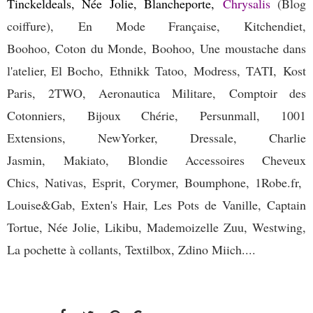
Tinckeldeals, Née Jolie, Blancheporte
,
Chrysalis
(Blog
coiffure),
En Mode Française, Kitchendiet,
Boohoo,
Coton du Monde, Boohoo,
Une moustache dans
l'atelier,
El Bocho,
Ethnikk Tatoo,
Modress,
TATI,
Kost
Paris,
2TWO, Aeronautica Militare,
Comptoir des
Cotonniers,
Bijoux Chérie,
Persunmall,
1001
Extensions,
NewYorker,
Dressale,
Charlie
Jasmin,
Makiato,
Blondie Accessoires Cheveux
Chics,
Nativas,
Esprit,
Corymer,
Boumphone,
1Robe.fr,
Louise&Gab, Exten's Hair, Les Pots de Vanille, Captain
Tortue, Née Jolie, Likibu, Mademoizelle Zuu, Westwing,
La pochette à collants, Textilbox, Zdino Miich....