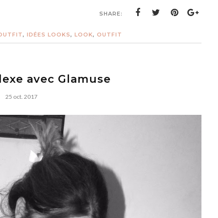
SHARE:
 OUTFIT
,
IDÉES LOOKS
,
LOOK
,
OUTFIT
lexe avec Glamuse
25 oct. 2017