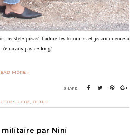
ais ce style pièce! J'adore les kimonos et je commence à
 n'en avais pas de long!
READ MORE »
SHARE:
S LOOKS
,
LOOK
,
OUTFIT
militaire par Nini