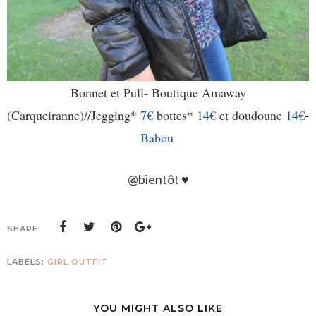
Bonnet et Pull- Boutique Amaway
(Carqueiranne)//Jegging*
7€
bottes*
14€
et doudoune
14€
-
Babou
@bientôt ♥
SHARE:
LABELS:
GIRL OUTFIT
YOU MIGHT ALSO LIKE