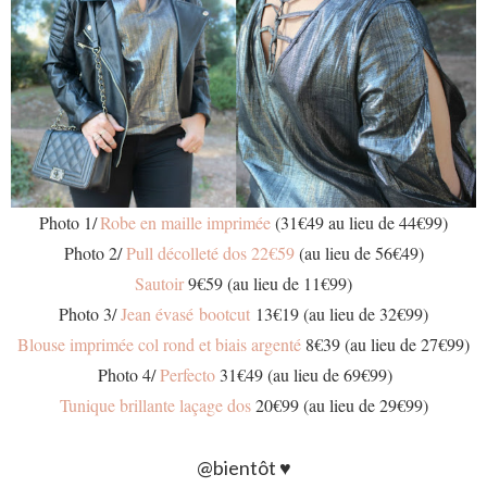
Photo 1/
Robe en maille imprimée
(31€49 au lieu de 44€99)
Photo 2/
Pull décolleté dos 22€59
(au lieu de 56€49)
Sautoir
9€59 (au lieu de 11€99)
Photo 3/
Jean évasé bootcut
13€19 (au lieu de 32€99)
Blouse imprimée col rond et biais argenté
8€39 (au lieu de 27€99)
Photo 4/
Perfecto
31€49 (au lieu de 69€99)
Tunique brillante laçage dos
20€99 (au lieu de 29€99)
@bientôt ♥