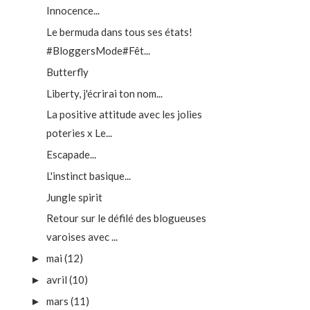
Innocence...
Le bermuda dans tous ses états!
#BloggersMode#Fêt...
Butterfly
Liberty, j'écrirai ton nom...
La positive attitude avec les jolies
poteries x Le...
Escapade...
L'instinct basique...
Jungle spirit
Retour sur le défilé des blogueuses
varoises avec ...
mai
(12)
►
avril
(10)
►
mars
(11)
►