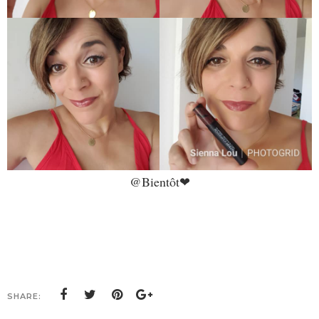
@Bientôt❤
SHARE: