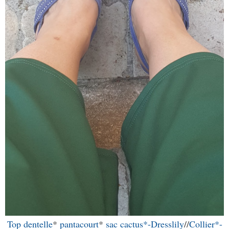
Top dentelle
*
pantacourt
*
sac cactus*-Dresslily
//
Collier*-