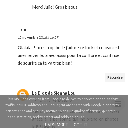
Merci Julie! Gros bisous
Tam
15 novembre 2016 à 16:57
Olalala !! tu es trop belle j'adore ce look et ce jean est
une merveille, bravo aussi pour ta coiffure et continue
de sourire ça te va trop bien !
Répondre
Le Blog de Sienna Lou
This site uses cookies from Google to deliver its services and to analyze
17 novembre 2016 à 06:51
traffic. Your IP address and user-agent are shared with Google along with
Merci pour tous ces compliments!!! C'est
performance and security metrics to ensure quality of service, generate
usage statistics, and to detect and address abuse.
grâce à la personne qui me prend en photos,
LEARN MORE
GOT IT
lol!!! Bisous