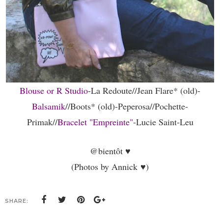
Blouse or R Studio
-La Redoute//Jean Flare* (old)-
Balsamik
//Boots* (old)-Peperosa//Pochette-
Primak//
Bracelet "Empreinte"
-Lucie Saint-Leu
@bientôt ♥
(Photos by Annick
♥)
SHARE: