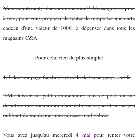
Mais maintenant, place au concours!!! L'enseigne se joint
à moi, pour vous proposer de tenter de remporter une carte
cadeau d'une valeur de 100€, à dépenser dans tous les
magasins C&A.
Pour cela, rien de plus simple:
1/ Liker ma page facebook et celle de l'enseigne,
ici
et
là
2/Me laisser un petit commentaire sous ce post, en me
disant ce que vous aimez chez cette enseigne et en ne pas
oubliant de me donner une adresse mail valide.
Vous avez jusqu'au mercredi
4 mai
pour tenter votre