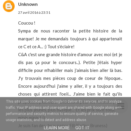
Unknown
27 avril 2016 à 23:51
Coucou !
Sympa de nous raconter la petite histoire de la
marque! Je me demandais toujours à qui appartenait
ce C et ce A... :) Tout s'éclaire!
C&A c'est une grande histoire d'amour avec moi (et je
dis pas ça pour le concours..). Petite j'étais hyper
difficile pour m'habiller mais j'aimais bien aller là bas.
J'y trouvais mes pièces coup de coeur de l'époque..
Encore aujourd'hui j'aime y aller, il y a toujours des
choses qui attirent l'oeil... J'aime bien le fait qu'ils
proposent plusieurs collections pour les femmes: pour
This site uses cookies from Google to deliver its services and to analyze
traffic. Your IP address and user-agent are shared with Google along with
les plus jeunes, plus basique... Et les prix sont toujours
performance and security metrics to ensure quality of service, generate
minis minis ! :)
usage statistics, and to detect and address abuse.
Je suis fan des deux pages FB (Celine Bruness)
LEARN MORE
GOT IT