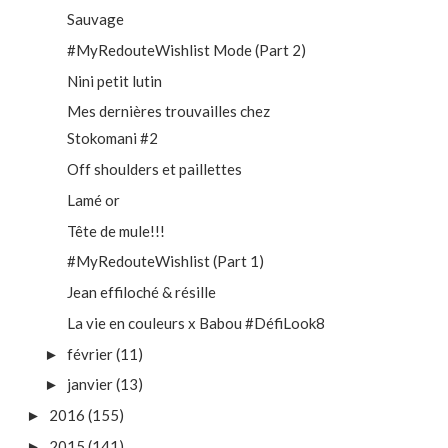
Sauvage
#MyRedouteWishlist Mode (Part 2)
Nini petit lutin
Mes dernières trouvailles chez
Stokomani #2
Off shoulders et paillettes
Lamé or
Tête de mule!!!
#MyRedouteWishlist (Part 1)
Jean effiloché & résille
La vie en couleurs x Babou #DéfiLook8
février
(11)
►
janvier
(13)
►
2016
(155)
►
2015
(141)
►