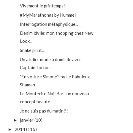
Vivement le printemps!
#MyMarathonas by Hummel
Interrogation métaphysique...
Denim idylle: mon shopping chez New
Look...
Snake print...
Un atelier mode à domicile avec
Captain Tortue...
"En voiture Simone"! by Le Fabuleux
Shaman
Le Montecito Nail Bar : un nouveau
concept beauté ...
Je ne suis pas du matin!!!
janvier
(10)
►
2014
(115)
►