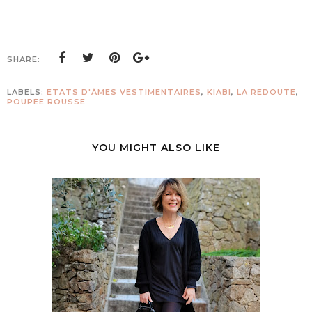
SHARE:
LABELS:
ETATS D'ÂMES VESTIMENTAIRES
,
KIABI
,
LA REDOUTE
,
POUPÉE ROUSSE
YOU MIGHT ALSO LIKE