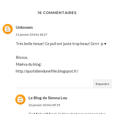
16 COMMENTAIRES
Unknown
21 janvier 2014 à 18:27
Très belle tenue! Ce pull est juste trop beau! Grrrr :p ♥
Bisous,
Maêva du blog:
http://quotidiendunefille.blogspot.fr/
Répondre
Le Blog de Sienna Lou
22 janvier 2014 à 09:19
Cc Maêva!Merci, le tien n'est pas mal non plus,