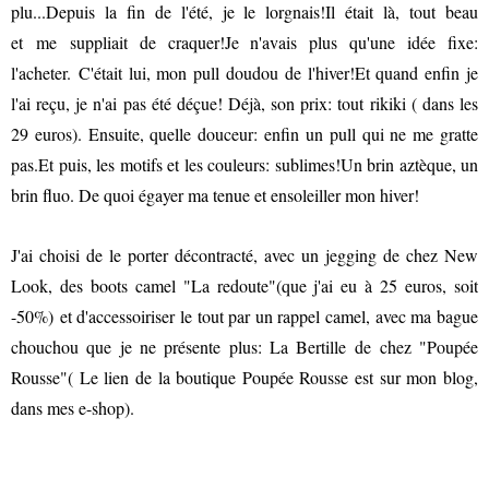
plu...Depuis la fin de l'été, je le lorgnais!Il était là, tout beau
et me suppliait de craquer!Je n'avais plus qu'une idée fixe:
l'acheter. C'était lui, mon pull doudou de l'hiver!Et quand enfin je
l'ai reçu, je n'ai pas été déçue! Déjà, son prix: tout rikiki ( dans les
29 euros). Ensuite, quelle douceur: enfin un pull qui ne me gratte
pas.Et puis, les motifs et les couleurs: sublimes!Un brin aztèque, un
brin fluo. De quoi égayer ma tenue et ensoleiller mon hiver!
J'ai choisi de le porter décontracté, avec un jegging de chez New
Look, des boots camel "La redoute"(que j'ai eu à 25 euros, soit
-50%) et d'accessoiriser le tout par un rappel camel, avec ma bague
chouchou que je ne présente plus: La Bertille de chez "Poupée
Rousse"( Le lien de la boutique Poupée Rousse est sur mon blog,
dans mes e-shop).