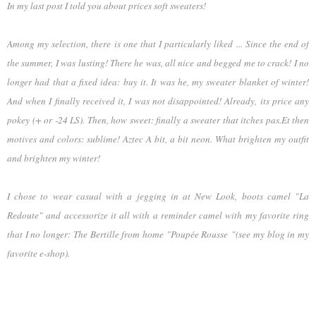
In my last
post I
told you about
prices
soft
sweaters
!
Among
my
selection
, there
is one that
I particularly liked
... Since the
end of
the summer
, I
was lusting
!
There he was,
all nice and
begged me to
crack!
I
no
longer had
that
a
fixed idea
:
buy it.
It was he,
my sweater
blanket
of winter!
And when
I
finally
received it, I
was not
disappointed!
Already,
its price
any
pokey (+ or -24 LS)
.
Then
, how sweet:
finally
a sweater
that
itches
pas.Et
then
motives and
colors:
sublime
!
Aztec
A bit
, a bit
neon
.
What
brighten
my outfit
and brighten
my winter
!
I chose
to wear
casual
with a
jegging
in
at New Look
, boots
camel "
La
Redoute" and
accessorize
it all
with a reminder
camel
with my
favorite
ring
that I
no longer
: The
Bertille
from home
"Poupée Rousse
"(see my blog in my
favorite e-shop)
.