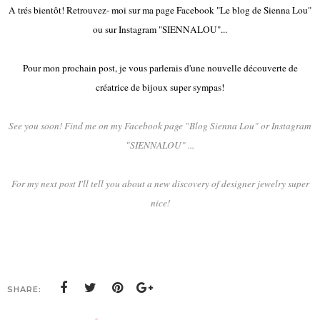
A trés bientôt! Retrouvez- moi sur ma page Facebook "Le blog de Sienna Lou"
ou sur Instagram "SIENNALOU"...
Pour mon prochain post, je vous parlerais d'une nouvelle découverte de
créatrice de bijoux super sympas!
See you soon
!
Find me on
my Facebook page
"
Blog
Sienna
Lou
" or
Instagram
"
SIENNALOU" ...
For my next
post I
'll tell you about
a new discovery
of
designer jewelry
super
nice!
SHARE: