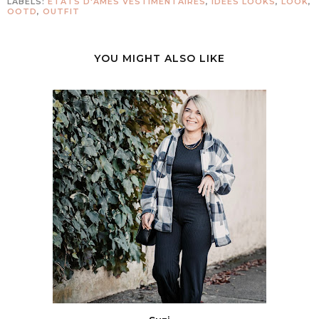
LABELS:
ETATS D'ÂMES VESTIMENTAIRES
,
IDÉES LOOKS
,
LOOK
,
OOTD
,
OUTFIT
YOU MIGHT ALSO LIKE