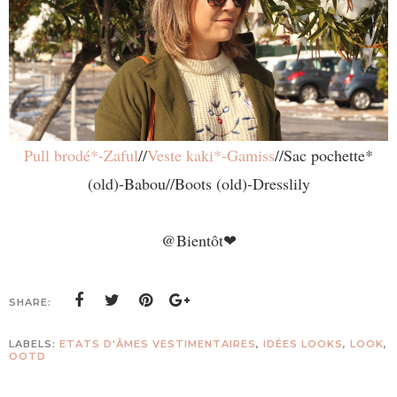
Pull brodé*-Zaful
//
Veste kaki*-Gamiss
//Sac pochette*
(old)-Babou//Boots (old)-Dresslily
@Bientôt❤
SHARE:
LABELS:
ETATS D'ÂMES VESTIMENTAIRES
,
IDÉES LOOKS
,
LOOK
,
OOTD