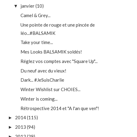
janvier
(10)
▼
Camel & Grey...
Une pointe de rouge et une pincée de
léo...#BALSAMIK
Take your time...
Mes Looks BALSAMIK soldés!
Réglez vos comptes avec "Square Up"...
Du neuf avec du vieux!
Dark... #JeSuisCharlie
Winter Wishlist sur CHOIES...
Winter is coming...
Rétrospective 2014 et "A l'an que ven"!
2014
(115)
►
2013
(94)
►
2012
(29)
►