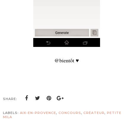
@bientôt ♥
SHARE:
LABELS:
AIX-EN-PROVENCE
,
CONCOURS
,
CRÉATEUR
,
PETITE
MILA