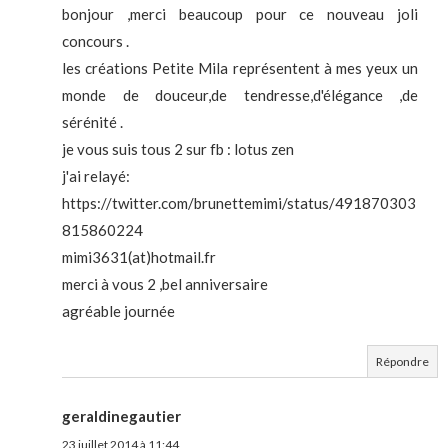
bonjour ,merci beaucoup pour ce nouveau joli
concours .
les créations Petite Mila représentent à mes yeux un
monde de douceur,de tendresse,d'élégance ,de
sérénité .
je vous suis tous 2 sur fb : lotus zen
j'ai relayé:
https://twitter.com/brunettemimi/status/491870303
815860224
mimi3631(at)hotmail.fr
merci à vous 2 ,bel anniversaire
agréable journée
Répondre
geraldinegautier
23 juillet 2014 à 11:44