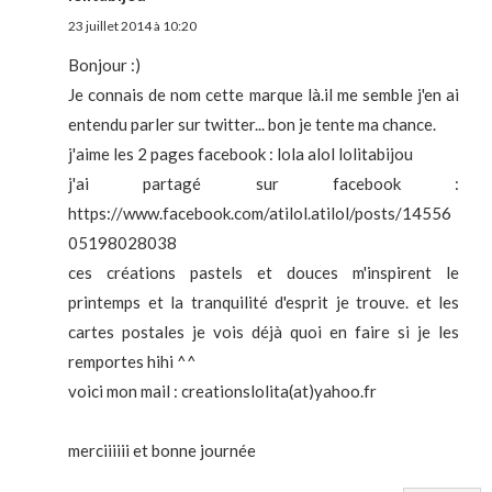
23 juillet 2014 à 10:20
Bonjour :)
Je connais de nom cette marque là.il me semble j'en ai
entendu parler sur twitter... bon je tente ma chance.
j'aime les 2 pages facebook : lola alol lolitabijou
j'ai partagé sur facebook :
https://www.facebook.com/atilol.atilol/posts/14556
05198028038
ces créations pastels et douces m'inspirent le
printemps et la tranquilité d'esprit je trouve. et les
cartes postales je vois déjà quoi en faire si je les
remportes hihi ^^
voici mon mail : creationslolita(at)yahoo.fr
merciiiiii et bonne journée