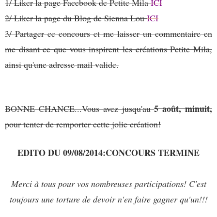
1/ Liker la page Facebook de Petite Mila
ICI
2/ Liker la page du Blog de Sienna Lou
ICI
3/ Partager ce concours et me laisser un commentaire en
me disant ce que vous inspirent les créations Petite Mila,
ainsi qu'une adresse mail valide.
5 août, minuit,
BONNE CHANCE...Vous avez jusqu'au
pour tenter de remporter cette jolie création!
EDITO DU 09/08/2014:CONCOURS TERMINE
Merci à tous pour vos nombreuses participations! C'est
toujours une torture de devoir n'en faire gagner qu'un!!!