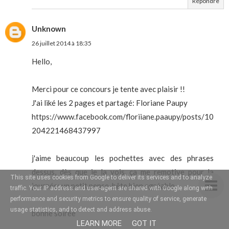
Répondre
Unknown
26 juillet 2014 à 18:35
Hello,
Merci pour ce concours je tente avec plaisir !!
J'ai liké les 2 pages et partagé: Floriane Paupy
https://www.facebook.com/floriiane.paaupy/posts/10
204221468437997
j'aime beaucoup les pochettes avec des phrases
dessus, dès que je la vois, ça me remotive pour la
This site uses cookies from Google to deliver its services and to analyze
journée; un petit pense-bête bien agréable
traffic. Your IP address and user-agent are shared with Google along with
performance and security metrics to ensure quality of service, generate
usage statistics, and to detect and address abuse.
bonne soirée
LEARN MORE
GOT IT