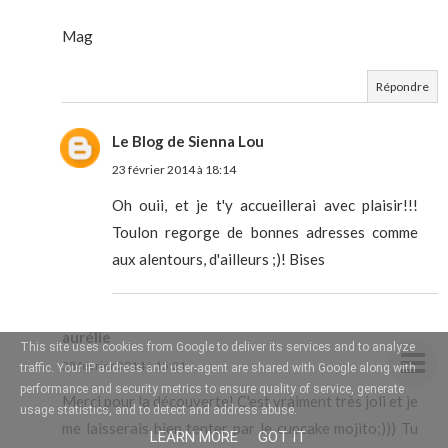
Mag
Répondre
Le Blog de Sienna Lou
23 février 2014 à 18:14
Oh ouii, et je t'y accueillerai avec plaisir!!!
Toulon regorge de bonnes adresses comme
aux alentours, d'ailleurs ;)! Bises
aurélie
This site uses cookies from Google to deliver its services and to analyze
28 février 2014 à 15:21
traffic. Your IP address and user-agent are shared with Google along with
performance and security metrics to ensure quality of service, generate
Merci pour la découverte! C'est vraiment très joli et je
usage statistics, and to detect and address abuse.
me laisserais bien tenter par le cupcake mojito;))) Tu
LEARN MORE
GOT IT