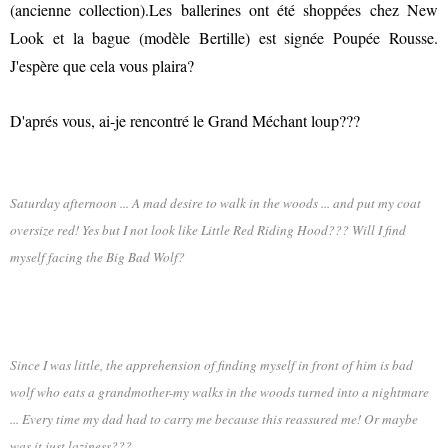
(ancienne collection).Les ballerines ont été shoppées chez New
Look et la bague (modèle Bertille) est signée Poupée Rousse.
J'espère que cela vous plaira?
D'aprés vous, ai-je rencontré le Grand Méchant loup???
Saturday afternoon ... A mad desire to walk in the woods ... and put my coat
oversize red! Yes but I not look like Little Red Riding Hood??? Will I find
myself facing the Big Bad Wolf?
Since I was little, the apprehension of finding myself in front of him is bad
wolf who eats a grandmother-my walks in the woods turned into a nightmare
... Every time my dad had to carry me because this reassured me! Or maybe
was it just laziness???